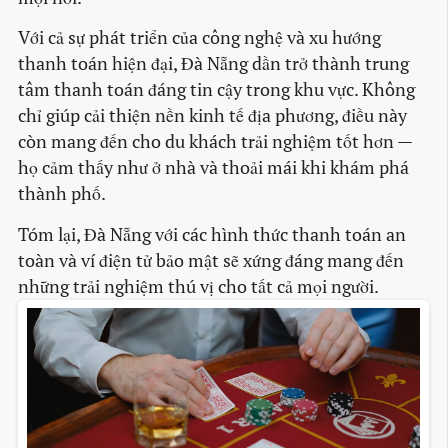
Với cả sự phát triển của công nghệ và xu hướng
thanh toán hiện đại, Đà Nẵng dần trở thành trung
tâm thanh toán đáng tin cậy trong khu vực. Không
chỉ giúp cải thiện nền kinh tế địa phương, điều này
còn mang đến cho du khách trải nghiệm tốt hơn —
họ cảm thấy như ở nhà và thoải mái khi khám phá
thành phố.
Tóm lại, Đà Nẵng với các hình thức thanh toán an
toàn và ví điện tử bảo mật sẽ xứng đáng mang đến
những trải nghiệm thú vị cho tất cả mọi người.