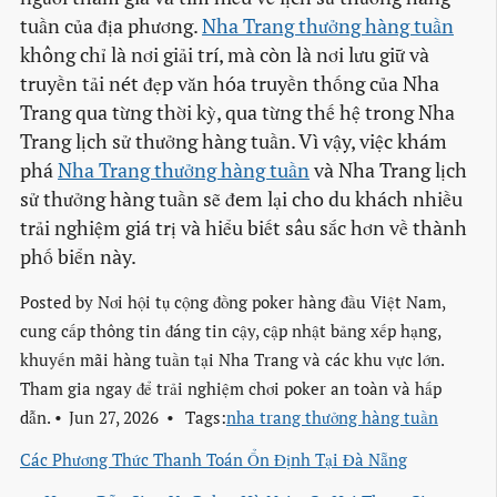
tuần của địa phương.
Nha Trang thưởng hàng tuần
không chỉ là nơi giải trí, mà còn là nơi lưu giữ và
truyền tải nét đẹp văn hóa truyền thống của Nha
Trang qua từng thời kỳ, qua từng thế hệ trong Nha
Trang lịch sử thưởng hàng tuần. Vì vậy, việc khám
phá
Nha Trang thưởng hàng tuần
và Nha Trang lịch
sử thưởng hàng tuần sẽ đem lại cho du khách nhiều
trải nghiệm giá trị và hiểu biết sâu sắc hơn về thành
phố biển này.
Posted by
Nơi hội tụ cộng đồng poker hàng đầu Việt Nam,
cung cấp thông tin đáng tin cậy, cập nhật bảng xếp hạng,
khuyến mãi hàng tuần tại Nha Trang và các khu vực lớn.
Tham gia ngay để trải nghiệm chơi poker an toàn và hấp
dẫn.
Jun 27, 2026
Tags:
nha trang thưởng hàng tuần
Các Phương Thức Thanh Toán Ổn Định Tại Đà Nẵng