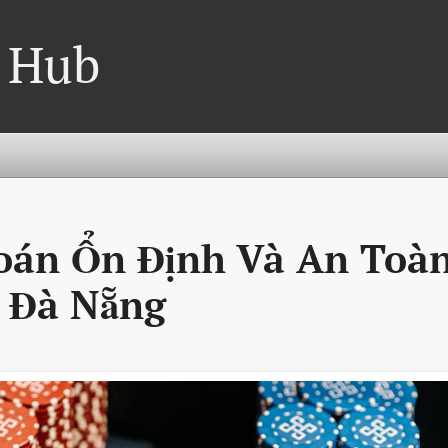
r Hub
oán Ổn Định Và An Toà
i Đà Nẵng