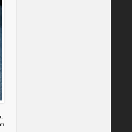
ểu
àn