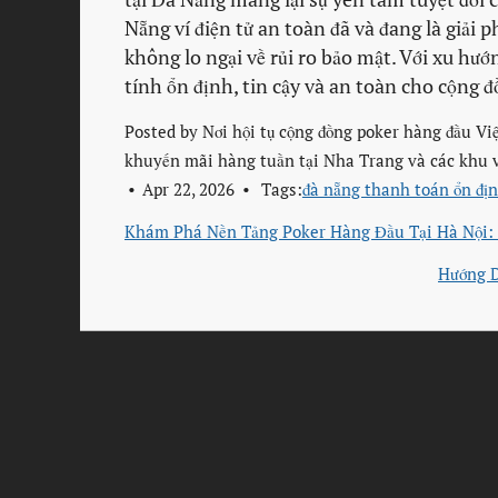
Nẵng ví điện tử an toàn đã và đang là giải
không lo ngại về rủi ro bảo mật. Với xu hư
tính ổn định, tin cậy và an toàn cho cộng 
Posted by
Nơi hội tụ cộng đồng poker hàng đầu Vi
khuyến mãi hàng tuần tại Nha Trang và các khu vự
Apr 22, 2026
Tags:
đà nẵng thanh toán ổn đị
Khám Phá Nền Tảng Poker Hàng Đầu Tại Hà Nội: 
Hướng D