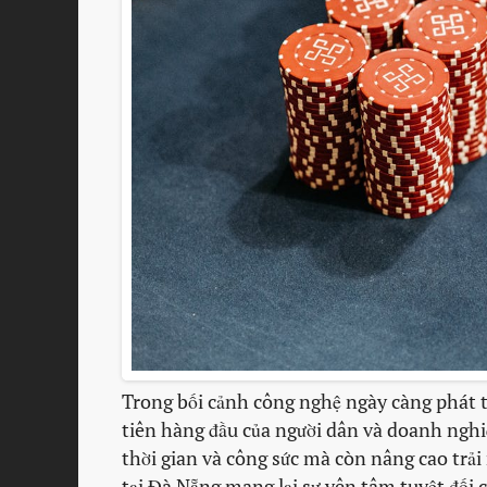
Trong bối cảnh công nghệ ngày càng phát tr
tiên hàng đầu của người dân và doanh ngh
thời gian và công sức mà còn nâng cao trải 
tại Đà Nẵng mang lại sự yên tâm tuyệt đối 