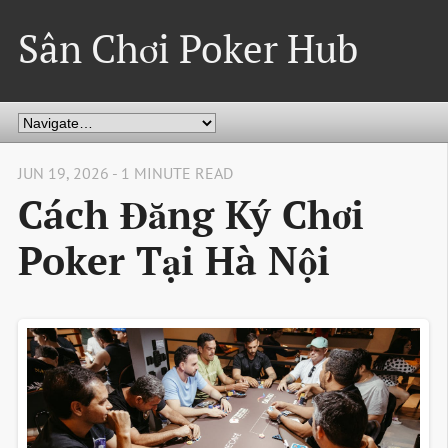
Sân Chơi Poker Hub
JUN 19, 2026 - 1 MINUTE READ
Cách Đăng Ký Chơi
Poker Tại Hà Nội