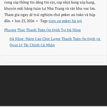
cung cấp thông tin đáng tin cậy, cập nhật bảng xếp hạng,
khuyến mãi hàng tuần tại Nha Trang và các khu vực lớn.
Tham gia ngay để trải nghiệm chơi poker an toàn và hấp
dẫn.
Jun 23, 2026
Tags:
sign up poker hà nội
Phương Thức Thanh Toán Ổn Định Tại Đà Nẵng
Đà Nẵng: Nâng Cao Chất Lượng Thanh Toán Ổn Định và 
Quản Lý Tài Chính Cá Nhân