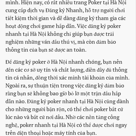
mình. Hiện nay, có rất nhiều trang Poker tại Hà Nội
cung cấp dịch vụ Đăng ký Nhanh, hỗ trợ người chơi
tiết kiệm thời gian và dễ dàng đăng ký tham gia các
hoạt động chơi game hấp dẫn. Việc đăng ký poker
nhanh tại Hà Nội không chỉ giúp bạn được trải
nghiệm những ván đấu thú vị, mà còn đảm bảo
thông tin của bạn sẽ được an toàn.
Để đăng ký poker ở Hà Nội nhanh chóng, bạn nên
đến các cơ sở uy tín và chất lượng, điền đầy đủ thông
tin cá nhân, đồng thời xác minh tài khoản của mình.
Ngoài ra, sự thuận tiện trong việc đăng ký đảm bảo
rằng bạn sẽ không bao giờ bỏ lỡ một trận đấu hấp
dẫn nào. Đăng ký poker nhanh tại Hà Nội cũng dành
cho những người bận rộn, có thể chơi poker bất cứ
lúc nào và bất cứ nơi đâu. Nhờ các nền tảng công
nghệ, poker nhanh tại Hà Nội có thể được chơi ngay
trên điện thoại hoặc máy tính của bạn.